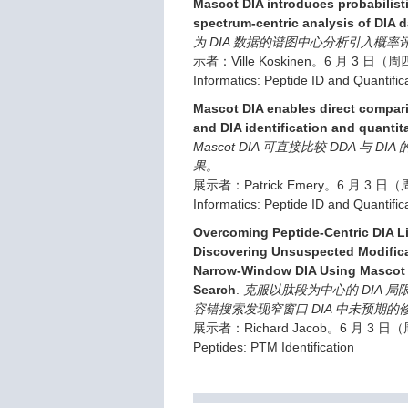
Mascot DIA introduces probabilisti
spectrum-centric analysis of DIA d
为 DIA 数据的谱图中心分析引入概率
示者：Ville Koskinen。6 月 3 日
Informatics: Peptide ID and Quantifica
Mascot DIA enables direct compar
and DIA identification and quantita
Mascot DIA 可直接比较 DDA 与 D
果。
展示者：Patrick Emery。6 月 3
Informatics: Peptide ID and Quantifica
Overcoming Peptide-Centric DIA Li
Discovering Unsuspected Modifica
Narrow-Window DIA Using Mascot E
Search
.
克服以肽段为中心的 DIA 局限：
容错搜索发现窄窗口 DIA 中未预期的
展示者：Richard Jacob。6 月 3
Peptides: PTM Identification